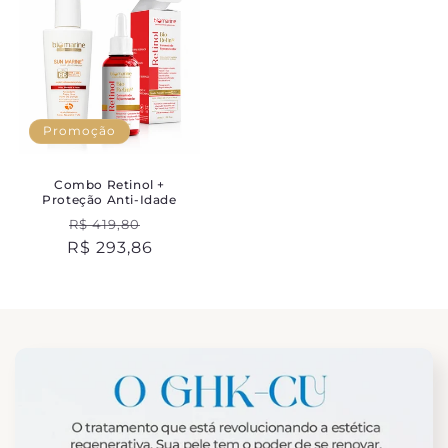
Promoção
Combo Retinol +
Proteção Anti-Idade
Preço
Preço
R$ 419,80
R$ 293,86
normal
promocional