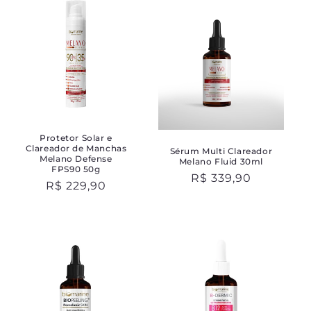
Protetor Solar e
Clareador de Manchas
Sérum Multi Clareador
Melano Defense
Melano Fluid 30ml
FPS90 50g
Preço
R$ 339,90
Preço
R$ 229,90
normal
normal