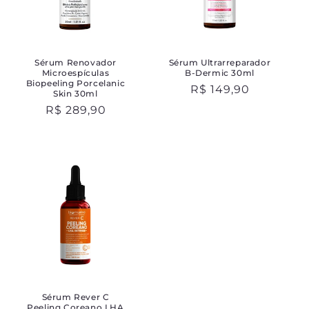
Sérum Renovador
Sérum Ultrarreparador
Microespículas
B-Dermic 30ml
Biopeeling Porcelanic
Preço
R$ 149,90
Skin 30ml
normal
Preço
R$ 289,90
normal
Sérum Rever C
Peeling Coreano LHA