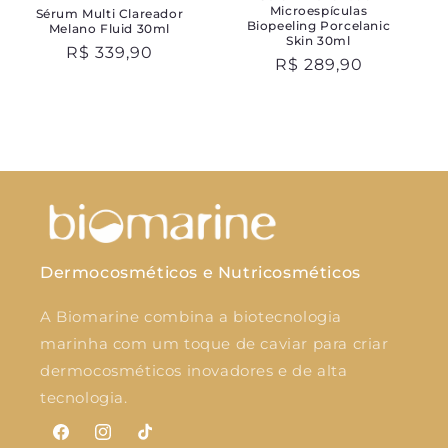
Microespículas
Sérum Multi Clareador
Biopeeling Porcelanic
Melano Fluid 30ml
Skin 30ml
Preço
R$ 339,90
Preço
R$ 289,90
normal
normal
Dermocosméticos e Nutricosméticos
A Biomarine combina a biotecnologia
marinha com um toque de caviar para criar
dermocosméticos inovadores e de alta
tecnologia.
Facebook
Instagram
TikTok