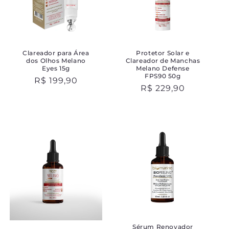
:
Clareador para Área
Protetor Solar e
dos Olhos Melano
Clareador de Manchas
Eyes 15g
Melano Defense
FPS90 50g
Preço
R$ 199,90
Preço
R$ 229,90
normal
normal
Sérum Renovador